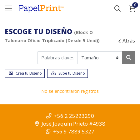
0
ESCOGE TU DISEÑO
(Block O
Atrás
Talonario Oficio Triplicado (Desde 5 Unid))
Crea tu Diseño
Sube tu Diseño
No se encontraron registros
+56 2 25223290
José Joaquín Prieto #4938
+56 9 7889 5327