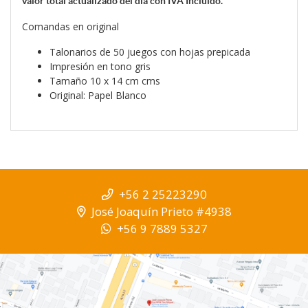
valor total actualizado del día con IVA Incluido.
Comandas en original
Talonarios de 50 juegos con hojas prepicada
Impresión en tono gris
Tamaño 10 x 14 cm cms
Original: Papel Blanco
+56 2 25223290
José Joaquín Prieto #4938
+56 9 7889 5327