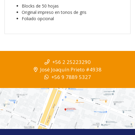
Blocks de 50 hojas
Original impreso en tonos de gris
Foliado opcional
+56 2 25223290
José Joaquín Prieto #4938
+56 9 7889 5327