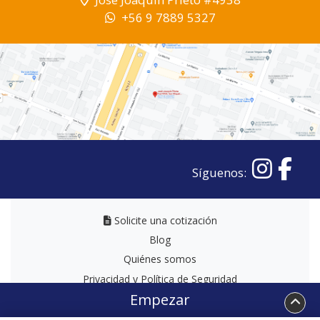
+56 9 7889 5327
Síguenos:
Solicite una cotización
Solicite una cotización
Blog
Quiénes somos
Privacidad y Política de Seguridad
Empezar
Términos y Condiciones