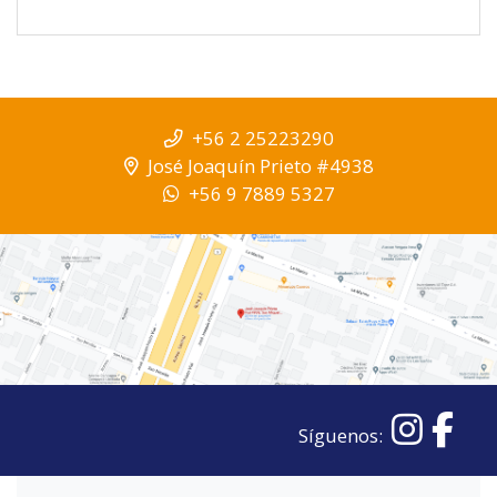
+56 2 25223290
José Joaquín Prieto #4938
+56 9 7889 5327
Síguenos: