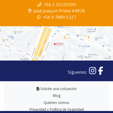
+56 2 25223290
José Joaquín Prieto #4938
+56 9 7889 5327
Síguenos:
Solicite una cotización
Solicite una cotización
Blog
Quiénes somos
Privacidad y Política de Seguridad