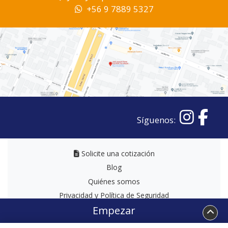
+56 9 7889 5327
Síguenos:
Solicite una cotización
Solicite una cotización
Blog
Quiénes somos
Privacidad y Política de Seguridad
Empezar
Términos y Condiciones