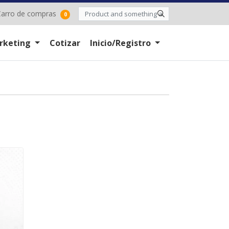
arro de compras
arro de compras
0
rketing
Cotizar
Inicio/Registro
on Soporte Cartón