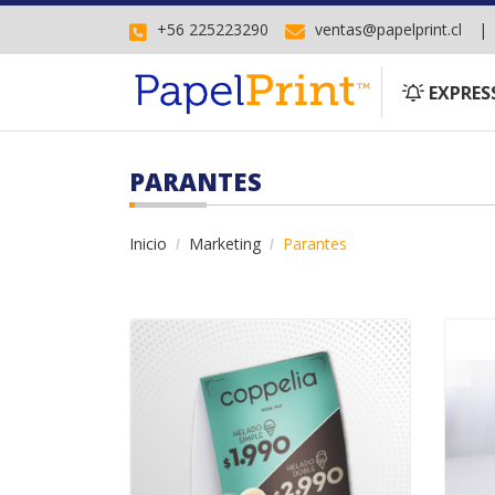
+56 225223290
ventas@papelprint.cl
EXPRESS
EXPRES
PARANTES
Inicio
Marketing
Parantes
Comprar Parantes de 11 x 14 cm
Compra