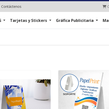
C
|
Contáctenos
C
S
Tarjetas y Stickers
Gráfica Publicitaria
Ma
r Parantes de 15 x 18 cm
Comprar Parantes en Trovicel c