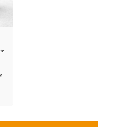
te
na