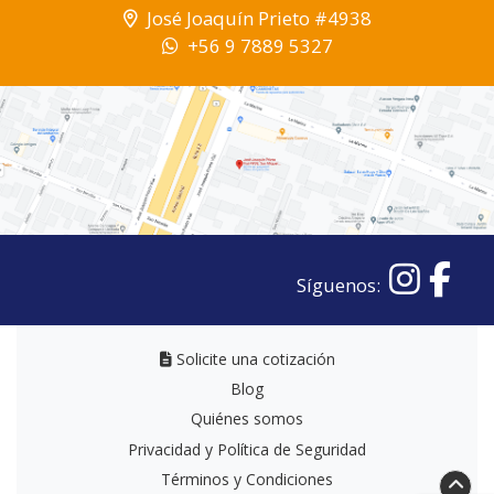
José Joaquín Prieto #4938
+56 9 7889 5327
Síguenos:
Solicite una cotización
Solicite una cotización
Blog
Quiénes somos
Privacidad y Política de Seguridad
Términos y Condiciones