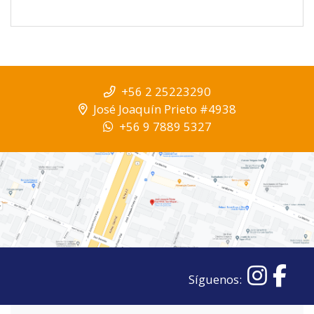
+56 2 25223290
José Joaquín Prieto #4938
+56 9 7889 5327
Síguenos: