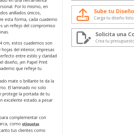
mado en una herramienta
rsonal. Por lo mismo, en
Sube tu Diseñ
dos anillados únicos,
Carga tu diseño list
. De esta forma, cada cuaderno
 es un reflejo del compromiso
onas.
Solicita una C
Crea tu presupuest
4 cm, estos cuadernos son
0 hojas del interior, impresas
perfecto entre estilo y claridad
el diseño, ¡en Papel Print
uaderno que refleje tu
ado mate o brillante te da la
rno. El laminado no solo
 protege la portada de tu
n excelente estado a pesar
d para complementar con
 marca, como
etiquetas
 tanto tus clientes como