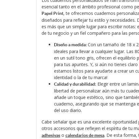
Los cuadernos personalizados se han transfor
esencial tanto en el ámbito profesional como pe
, te ofrecemos cuadernos personaliza
Papel Print
diseñados para reflejar tu estilo y necesidades
es más que un simple lugar para escribir notas:
de tu negocio y un fiel compañero para las pers
Con un tamaño de 18 x 2
Diseño a medida:
ideales para llevar a cualquier lugar. Las 8
en un sutil tono gris, ofrecen el equilibrio 
para tus apuntes. Y, si aún no tienes claro 
estamos listos para ayudarte a crear un c
identidad o la de tu marca!
Elegir entre un lamin
Calidad y durabilidad:
libertad de personalizar aún más tu cuade
añade un toque estético, sino que también
cuaderno, asegurando que se mantenga e
del uso diario.
Cabe señalar que es una excelente oportunida
otros accesorios que reflejen el espíritu de tu
o
. De esta forma,
adhesivas
calendarios de mesa