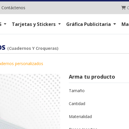
C
|
Contáctenos
C
S
Tarjetas y Stickers
Gráfica Publicitaria
Ma
OS
(Cuadernos Y Croqueras)
adernos personalizados
Arma tu producto
Tamaño
Cantidad
Materialidad