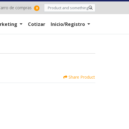
arro de compras
arro de compras
0
rketing
Cotizar
Inicio/Registro
Share Product