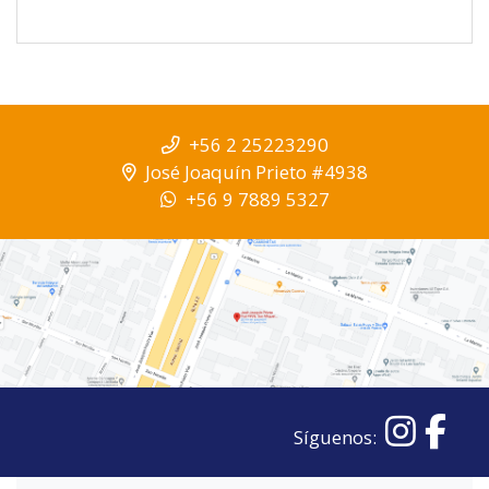
+56 2 25223290
José Joaquín Prieto #4938
+56 9 7889 5327
Síguenos: