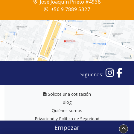
José Joaquín Prieto #4938
+56 9 7889 5327
Síguenos:
Solicite una cotización
Solicite una cotización
Blog
Quiénes somos
Privacidad y Política de Seguridad
Empezar
Términos y Condiciones