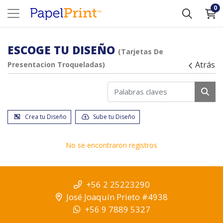
0
ESCOGE TU DISEÑO
(Tarjetas De
Atrás
Presentacion Troqueladas)
Crea tu Diseño
Sube tu Diseño
No se encontraron registros
+56 2 25223290
José Joaquín Prieto #4938
+56 9 7889 5327