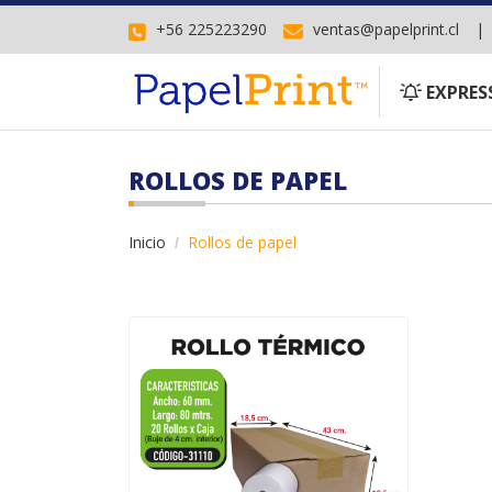
+56 225223290
ventas@papelprint.cl
EXPRESS
EXPRES
ROLLOS DE PAPEL
Inicio
Rollos de papel
Comprar Rollo Termico 60*80 BUJE 40 M/M 20/CJ