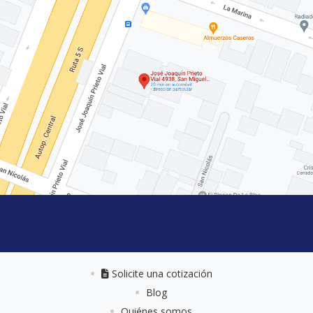
Solicite una cotización
Solicite una cotización
Blog
Quiénes somos