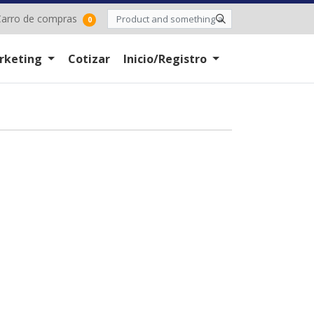
arro de compras
arro de compras
0
rketing
Cotizar
Inicio/Registro