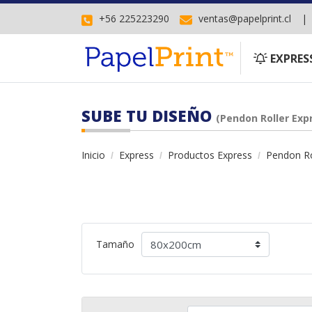
+56 225223290
ventas@papelprint.cl
EXPRESS
EXPRES
SUBE TU DISEÑO
(Pendon Roller Exp
Inicio
Express
Productos Express
Pendon Ro
Tamaño