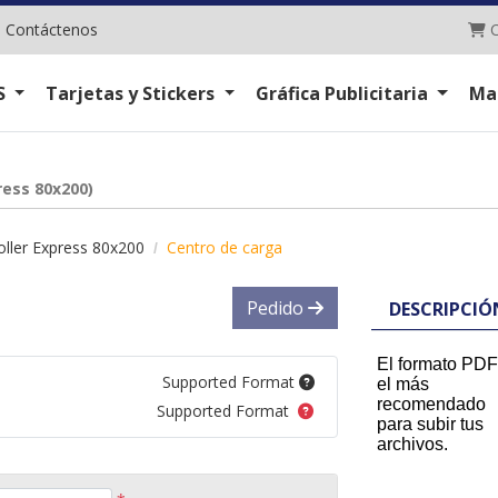
C
|
Contáctenos
C
S
Tarjetas y Stickers
Gráfica Publicitaria
Ma
ress 80x200)
ller Express 80x200
Centro de carga
Pedido
DESCRIPCIÓ
El formato PDF
Supported Format
el más
recomendado
Supported Format
para subir tus
archivos.