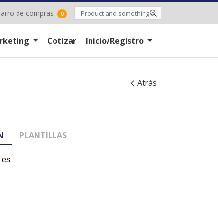
arro de compras
arro de compras
0
rketing
Cotizar
Inicio/Registro
Atrás
N
PLANTILLAS
 es