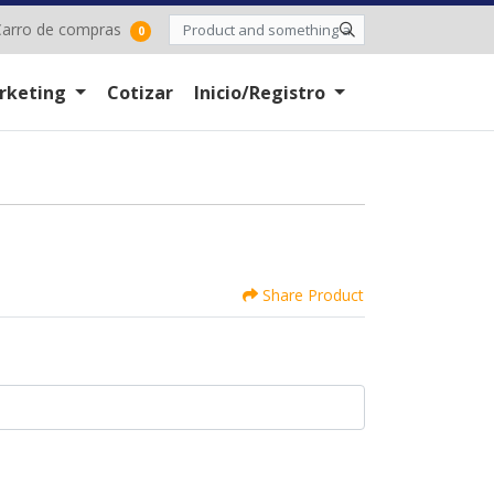
arro de compras
arro de compras
0
rketing
Cotizar
Inicio/Registro
Share Product