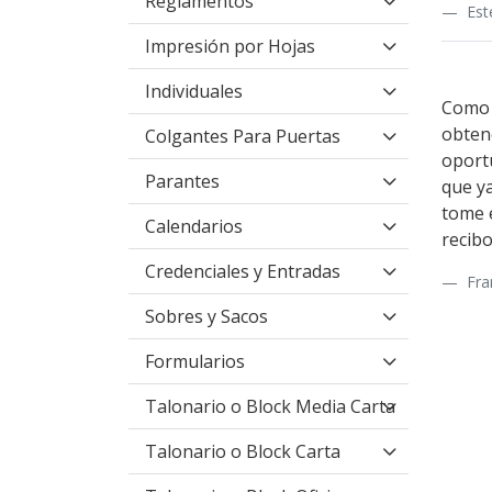
Reglamentos
Est
Impresión por Hojas
Individuales
Como a
obtene
Colgantes Para Puertas
oportu
Parantes
que y
tome e
Calendarios
recibo
Credenciales y Entradas
Fra
Sobres y Sacos
Formularios
Talonario o Block Media Carta
Talonario o Block Carta