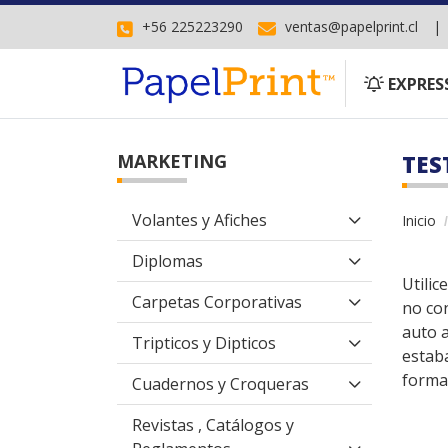
+56 225223290
ventas@papelprint.cl
EXPRESS
EXPRES
MARKETING
TES
Volantes y Afiches
Inicio
Diplomas
Utilic
Carpetas Corporativas
no con
auto 
Tripticos y Dipticos
estaba
forma
Cuadernos y Croqueras
Revistas , Catálogos y