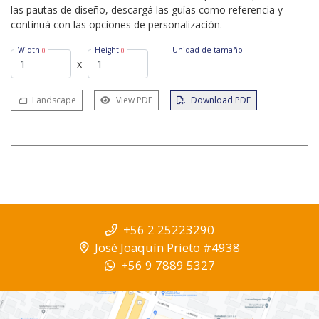
las pautas de diseño, descargá las guías como referencia y
continuá con las opciones de personalización.
Width
Height
Unidad de tamaño
()
()
x
Landscape
View PDF
Download PDF
+56 2 25223290
José Joaquín Prieto #4938
+56 9 7889 5327