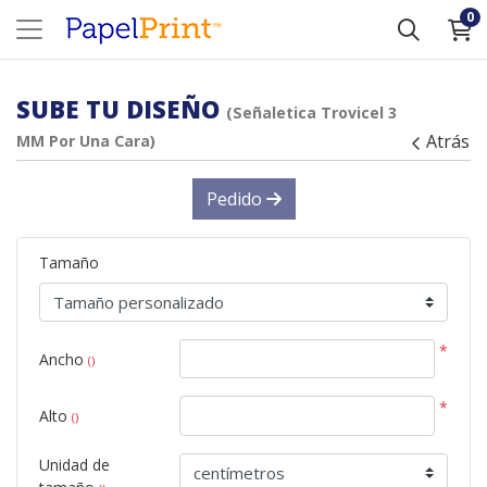
0
SUBE TU DISEÑO
(Señaletica Trovicel 3
Atrás
MM Por Una Cara)
Pedido
Tamaño
*
Ancho
()
*
Alto
()
Unidad de