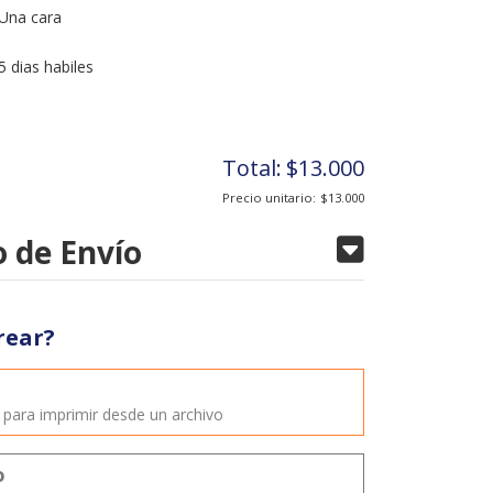
Una cara
5 dias habiles
Total:
$13.000
Precio unitario:
$13.000
 de Envío
rear?
o
o para imprimir desde un archivo
o