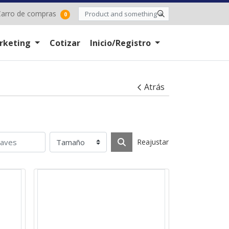
arro de compras
arro de compras
0
rketing
Cotizar
Inicio/Registro
Atrás
Reajustar