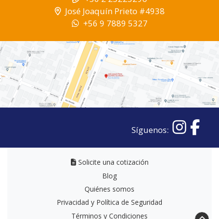
José Joaquín Prieto #4938
+56 9 7889 5327
Síguenos:
Solicite una cotización
Solicite una cotización
Blog
Quiénes somos
Privacidad y Política de Seguridad
Términos y Condiciones