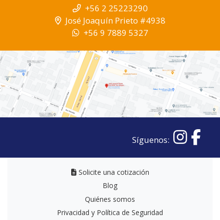
+56 2 25223290
José Joaquín Prieto #4938
+56 9 7889 5327
Síguenos:
Solicite una cotización
Solicite una cotización
Blog
Quiénes somos
Privacidad y Política de Seguridad