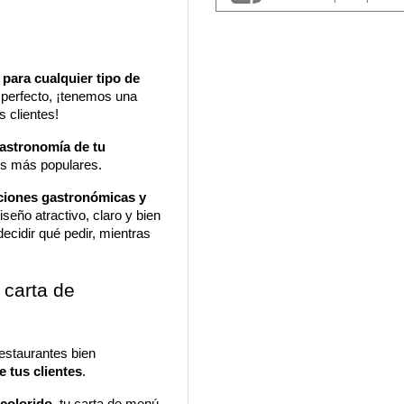
 para cualquier tipo de 
 perfecto, ¡tenemos una 
s clientes! 
gastronomía de tu 
os más populares. 
ciones gastronómicas y 
iseño atractivo, claro y bien 
ecidir qué pedir, mientras 
carta de 
estaurantes bien 
e tus clientes
. 
colorido
, tu carta de menú 