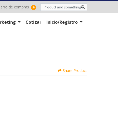
arro de compras
arro de compras
0
rketing
Cotizar
Inicio/Registro
Share Product