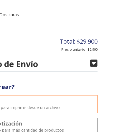
Dos caras
Total:
$29.900
Precio unitario:
$2.990
 de Envío
rear?
o
o para imprimir desde un archivo
otización
o para más cantidad de productos