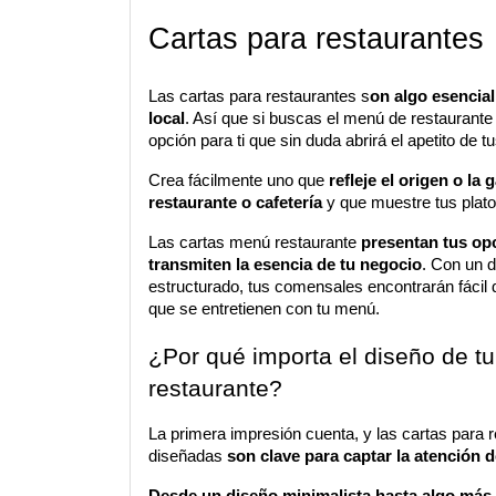
Cartas para restaurantes 
Las cartas para restaurantes s
on algo esencial
local
. Así que si buscas el menú de restaurante
opción para ti que sin duda abrirá el apetito de tu
Crea fácilmente uno que 
refleje el origen o la 
restaurante o cafetería
 y que muestre tus plat
Las cartas menú restaurante 
presentan tus op
transmiten la esencia de tu negocio
. Con un d
estructurado, tus comensales encontrarán fácil d
que se entretienen con tu menú.
¿Por qué importa el diseño de tu 
restaurante?
La primera impresión cuenta, y las cartas para r
diseñadas 
son clave para captar la atención d
Desde un diseño minimalista hasta algo más 