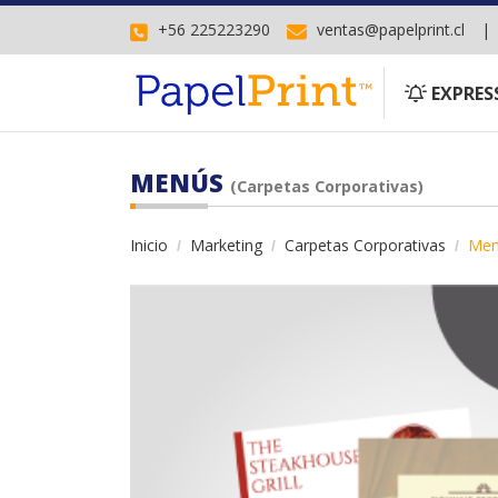
+56 225223290
ventas@papelprint.cl
EXPRESS
EXPRES
MENÚS
(Carpetas Corporativas)
Inicio
Marketing
Carpetas Corporativas
Men