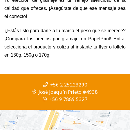
Tu elección de gramaje es un reflejo silencioso de la 
calidad que ofreces. ¡Asegúrate de que ese mensaje sea 
el correcto!
¿Estás listo para darle a tu marca el peso que se merece? 
¡Compara los precios por gramaje en PapelPrint! Entra, 
selecciona el producto y cotiza al instante tu flyer o folleto 
en 130g, 150g o 170g.
+56 2 25223290
José Joaquín Prieto #4938
+56 9 7889 5327