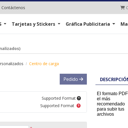
C
|
Contáctenos
C
S
Tarjetas y Stickers
Gráfica Publicitaria
Ma
nalizados)
rsonalizados
Centro de carga
Pedido
DESCRIPCIÓ
El formato PDF
Supported Format
el más
recomendado
Supported Format
para subir tus
archivos