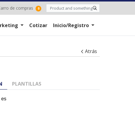
arro de compras
arro de compras
0
rketing
Cotizar
Inicio/Registro
Atrás
N
PLANTILLAS
 es