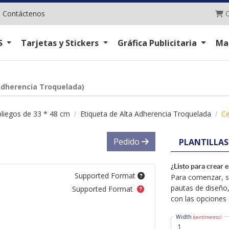
C
|
Contáctenos
C
S
Tarjetas y Stickers
Gráfica Publicitaria
Ma
Adherencia Troquelada)
pliegos de 33 * 48 cm
Etiqueta de Alta Adherencia Troquelada
Ce
Pedido
PLANTILLAS
¿Listo para crear 
Supported Format
Para comenzar, se
pautas de diseño,
Supported Format
con las opciones 
Width
(centímetros)