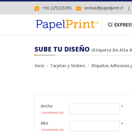
+56 225223290
ventas@papelprint.cl
EXPRESS
EXPRES
SUBE TU DISEÑO
(Etiqueta De Alta 
Inicio
Tarjetas y Stickers
Etiquetas Adhesivas 
Ancho
*
(centímetros)
Alto
*
(centímetros)