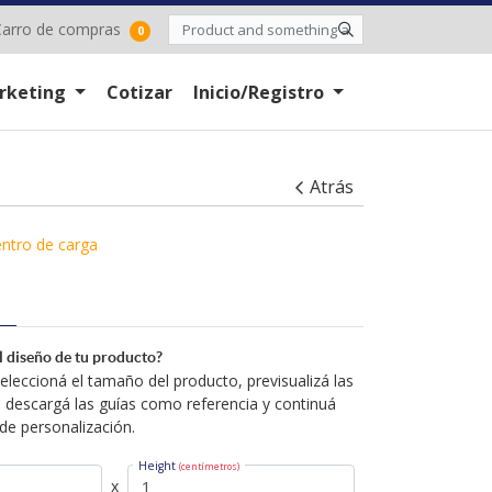
arro de compras
arro de compras
0
rketing
Cotizar
Inicio/Registro
Atrás
ntro de carga
el diseño de tu producto?
leccioná el tamaño del producto, previsualizá las
 descargá las guías como referencia y continuá
de personalización.
Height
(centímetros)
x