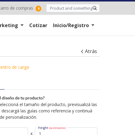
arro de compras
arro de compras
0
rketing
Cotizar
Inicio/Registro
Atrás
entro de carga
el diseño de tu producto?
leccioná el tamaño del producto, previsualizá las
 descargá las guías como referencia y continuá
de personalización.
Height
(centímetros)
x