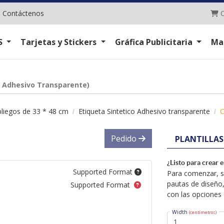
C
|
Contáctenos
C
S
Tarjetas y Stickers
Gráfica Publicitaria
Ma
o Adhesivo Transparente)
pliegos de 33 * 48 cm
Etiqueta Sintetico Adhesivo transparente
C
Pedido
PLANTILLAS
¿Listo para crear 
Supported Format
Para comenzar, se
pautas de diseño,
Supported Format
con las opciones 
Width
(centímetros)