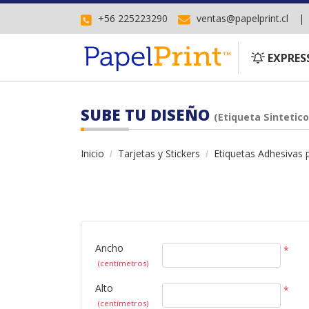
+56 225223290
ventas@papelprint.cl
EXPRESS
EXPRES
SUBE TU DISEÑO
(Etiqueta Sintetic
Inicio
Tarjetas y Stickers
Etiquetas Adhesivas 
Ancho
*
(centímetros)
Alto
*
(centímetros)