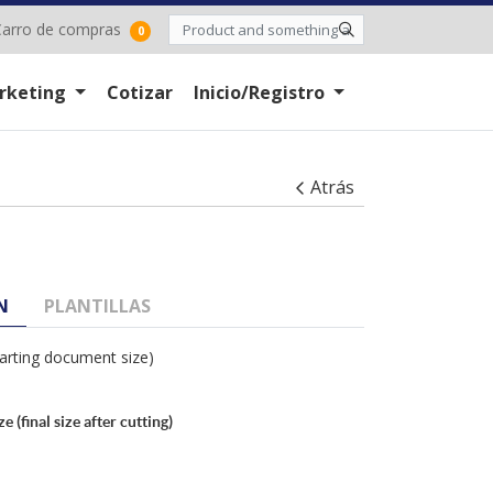
arro de compras
arro de compras
0
rketing
Cotizar
Inicio/Registro
Atrás
N
PLANTILLAS
starting document size)
 (final size after cutting)