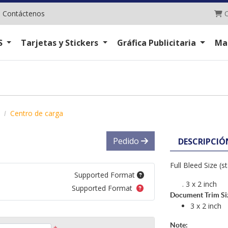
C
|
Contáctenos
C
S
Tarjetas y Stickers
Gráfica Publicitaria
Ma
Centro de carga
Pedido
DESCRIPCIÓ
Full Bleed Size (
Supported Format
. 3 x 2 inch
Supported Format
Document Trim Size
3 x 2 inch
Note: