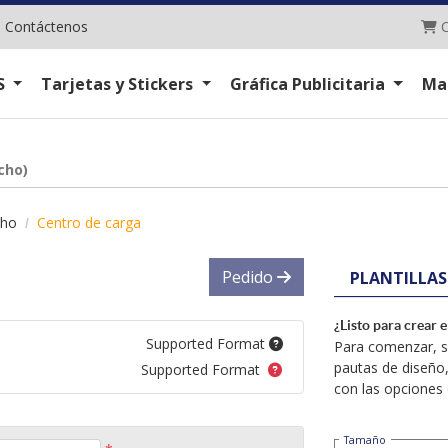
C
|
Contáctenos
C
S
Tarjetas y Stickers
Gráfica Publicitaria
Ma
cho)
cho
Centro de carga
Pedido
PLANTILLAS
¿Listo para crear 
Supported Format
Para comenzar, se
pautas de diseño,
Supported Format
con las opciones 
Tamaño