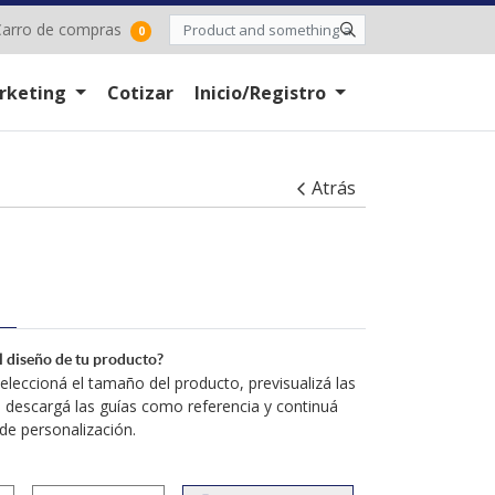
arro de compras
arro de compras
0
rketing
Cotizar
Inicio/Registro
Atrás
el diseño de tu producto?
leccioná el tamaño del producto, previsualizá las
 descargá las guías como referencia y continuá
de personalización.