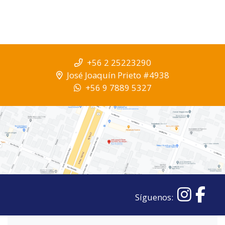
+56 2 25223290
José Joaquín Prieto #4938
+56 9 7889 5327
Síguenos: