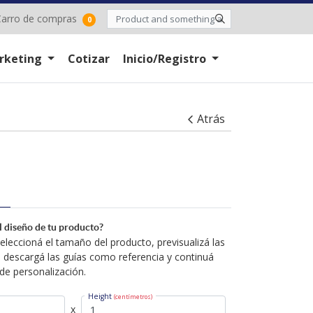
arro de compras
arro de compras
0
rketing
Cotizar
Inicio/Registro
Atrás
el diseño de tu producto?
leccioná el tamaño del producto, previsualizá las
 descargá las guías como referencia y continuá
de personalización.
Height
(centímetros)
x