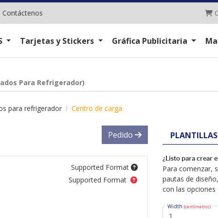
C
|
Contáctenos
C
S
Tarjetas y Stickers
Gráfica Publicitaria
Ma
ados Para Refrigerador)
s para refrigerador
Centro de carga
Pedido
PLANTILLAS
¿Listo para crear 
Supported Format
Para comenzar, se
pautas de diseño,
Supported Format
con las opciones 
Width
(centímetros)