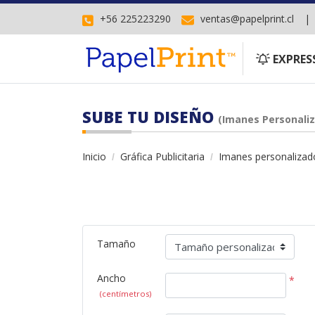
+56 225223290
ventas@papelprint.cl
EXPRESS
EXPRES
SUBE TU DISEÑO
(Imanes Personaliz
Inicio
Gráfica Publicitaria
Imanes personalizado
Tamaño
Ancho
*
(centímetros)