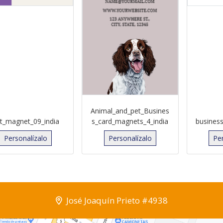
Animal_and_pet_Busines
t_magnet_09_india
s_card_magnets_4_india
busines
Personalízalo
Personalízalo
Pe
José Joaquín Prieto #4938