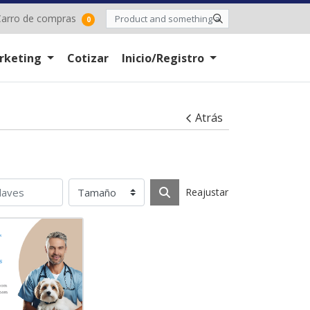
arro de compras
arro de compras
0
rketing
Cotizar
Inicio/Registro
Atrás
Reajustar