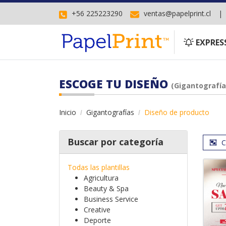
+56 225223290
ventas@papelprint.cl
EXPRESS
EXPRES
ESCOGE TU DISEÑO
(Gigantografía
Inicio
Gigantografías
Diseño de producto
Buscar por categoría
C
Todas las plantillas
Agricultura
Beauty & Spa
Business Service
Creative
Deporte