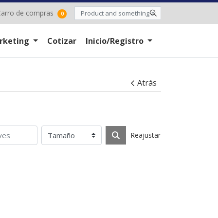
arro de compras
arro de compras
0
rketing
Cotizar
Inicio/Registro
Atrás
Reajustar