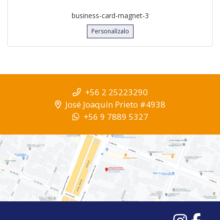
business-card-magnet-3
Personalízalo
+56 2 25223290
José Joaquín Prieto #4938
+56 9 7889 5327